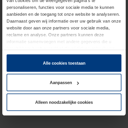
van cookies om de weergegeven pagina's te
personaliseren, functies voor sociale media te kunnen
aanbieden en de toegang tot onze website te analyseren.
Daarnaast geven wij informatie over uw gebruik van onze
website door aan onze partners voor sociale media,
reclame en analyse. Onze partners kunnen deze
informatie samenvoegen met andere gegevens die u
beschikbaar heeft gesteld of die zij tijdens gebruik van
hun diensten hebben verzameld.
Juridisch hebben wij het recht om cookies op uw
Alle cookies toestaan
computer te plaatsen wanneer dit voor de juiste werking
van deze pagina's absoluut vereist is. Voor alle andere
Aanpassen
soorten cookies is uw toestemming benodigd. Uw
toestemming kunt u op elk moment bij de uitleg van de
cookies op pagina
Privacyverklaring
op onze website
Alleen noodzakelijke cookies
wijzigen of herroepen.