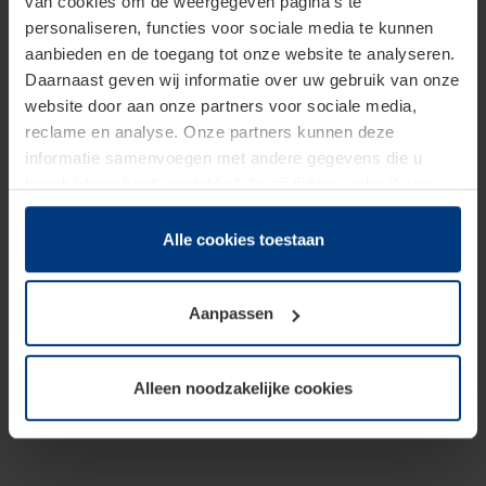
van cookies om de weergegeven pagina's te
personaliseren, functies voor sociale media te kunnen
aanbieden en de toegang tot onze website te analyseren.
Daarnaast geven wij informatie over uw gebruik van onze
website door aan onze partners voor sociale media,
reclame en analyse. Onze partners kunnen deze
informatie samenvoegen met andere gegevens die u
beschikbaar heeft gesteld of die zij tijdens gebruik van
hun diensten hebben verzameld.
Juridisch hebben wij het recht om cookies op uw
Alle cookies toestaan
computer te plaatsen wanneer dit voor de juiste werking
van deze pagina's absoluut vereist is. Voor alle andere
Aanpassen
soorten cookies is uw toestemming benodigd. Uw
toestemming kunt u op elk moment bij de uitleg van de
cookies op pagina
Privacyverklaring
op onze website
Alleen noodzakelijke cookies
wijzigen of herroepen.