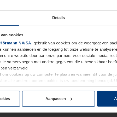
Details
 van cookies
Hörmann NV/SA
, gebruik van cookies om de weergegeven pagin
te kunnen aanbieden en de toegang tot onze website te analyser
van onze website door aan onze partners voor sociale media, re
tie samenvoegen met andere gegevens die u beschikbaar heeft ge
ebben verzameld.
ht om cookies op uw computer te plaatsen wanneer dit voor de j
. Voor alle andere soorten cookies is uw toestemming benodigd.
cookies op pagina
Privacyverklaring
op onze website wijzigen o
ookies
Aanpassen
A