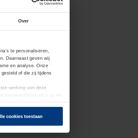
Over
a's te personaliseren,
en. Daarnaast geven wij
clame en analyse. Onze
steld of die zij tijdens
uiste werking van deze
 Uw toestemming kunt u op elk
f herroepen.
lle cookies toestaan