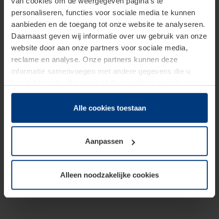
van cookies om de weergegeven pagina's te
personaliseren, functies voor sociale media te kunnen
aanbieden en de toegang tot onze website te analyseren.
Daarnaast geven wij informatie over uw gebruik van onze
website door aan onze partners voor sociale media,
reclame en analyse. Onze partners kunnen deze
informatie samenvoegen met andere gegevens die u
beschikbaar heeft gesteld of die zij tijdens gebruik van
hun diensten hebben verzameld.
Juridisch hebben wij het recht om cookies op uw
Alle cookies toestaan
computer te plaatsen wanneer dit voor de juiste werking
van deze pagina's absoluut vereist is. Voor alle andere
Aanpassen
soorten cookies is uw toestemming benodigd. Uw
toestemming kunt u op elk moment bij de uitleg van de
cookies op pagina
Privacyverklaring
op onze website
Alleen noodzakelijke cookies
wijzigen of herroepen.