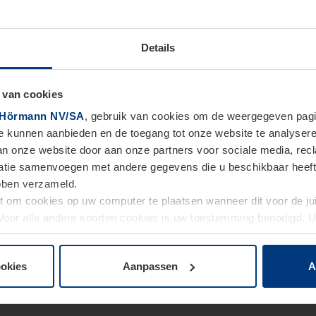
Details
 van cookies
Hörmann NV/SA
, gebruik van cookies om de weergegeven pagin
te kunnen aanbieden en de toegang tot onze website te analyser
van onze website door aan onze partners voor sociale media, re
tie samenvoegen met andere gegevens die u beschikbaar heeft ge
ebben verzameld.
ht om cookies op uw computer te plaatsen wanneer dit voor de j
. Voor alle andere soorten cookies is uw toestemming benodigd.
cookies op pagina
Privacyverklaring
op onze website wijzigen o
ookies
Aanpassen
A