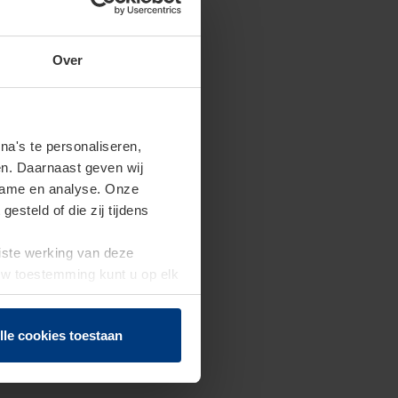
Over
a's te personaliseren,
en. Daarnaast geven wij
clame en analyse. Onze
steld of die zij tijdens
uiste werking van deze
 Uw toestemming kunt u op elk
f herroepen.
lle cookies toestaan