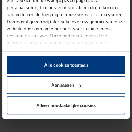
van cookies om de weergegeven pagina's te
personaliseren, functies voor sociale media te kunnen
aanbieden en de toegang tot onze website te analyseren.
Daarnaast geven wij informatie over uw gebruik van onze
website door aan onze partners voor sociale media,
reclame en analyse. Onze partners kunnen deze
informatie samenvoegen met andere gegevens die u
beschikbaar heeft gesteld of die zij tijdens gebruik van
hun diensten hebben verzameld.
Juridisch hebben wij het recht om cookies op uw
Alle cookies toestaan
computer te plaatsen wanneer dit voor de juiste werking
van deze pagina's absoluut vereist is. Voor alle andere
Aanpassen
soorten cookies is uw toestemming benodigd. Uw
toestemming kunt u op elk moment bij de uitleg van de
cookies op pagina
Privacyverklaring
op onze website
Alleen noodzakelijke cookies
wijzigen of herroepen.