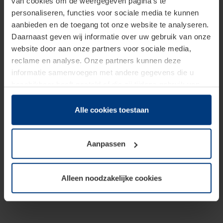
van cookies om de weergegeven pagina's te
personaliseren, functies voor sociale media te kunnen
aanbieden en de toegang tot onze website te analyseren.
Daarnaast geven wij informatie over uw gebruik van onze
website door aan onze partners voor sociale media,
reclame en analyse. Onze partners kunnen deze
informatie samenvoegen met andere gegevens die u
beschikbaar heeft gesteld of die zij tijdens gebruik van
hun diensten hebben verzameld.
Juridisch hebben wij het recht om cookies op uw
Alle cookies toestaan
computer te plaatsen wanneer dit voor de juiste werking
van deze pagina's absoluut vereist is. Voor alle andere
Aanpassen
soorten cookies is uw toestemming benodigd. Uw
toestemming kunt u op elk moment bij de uitleg van de
cookies op pagina
Privacyverklaring
op onze website
Alleen noodzakelijke cookies
wijzigen of herroepen.