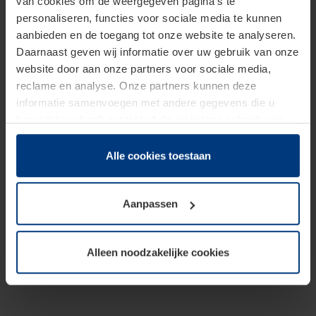
van cookies om de weergegeven pagina's te
personaliseren, functies voor sociale media te kunnen
aanbieden en de toegang tot onze website te analyseren.
Daarnaast geven wij informatie over uw gebruik van onze
website door aan onze partners voor sociale media,
reclame en analyse. Onze partners kunnen deze
informatie samenvoegen met andere gegevens die u
beschikbaar heeft gesteld of die zij tijdens gebruik van
hun diensten hebben verzameld.
Juridisch hebben wij het recht om cookies op uw
Alle cookies toestaan
computer te plaatsen wanneer dit voor de juiste werking
van deze pagina's absoluut vereist is. Voor alle andere
Aanpassen
soorten cookies is uw toestemming benodigd. Uw
toestemming kunt u op elk moment bij de uitleg van de
cookies op pagina
Privacyverklaring
op onze website
Alleen noodzakelijke cookies
wijzigen of herroepen.