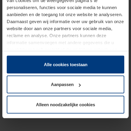
van cookies om de weergegeven pagina's te
personaliseren, functies voor sociale media te kunnen
aanbieden en de toegang tot onze website te analyseren.
Daarnaast geven wij informatie over uw gebruik van onze
website door aan onze partners voor sociale media,
reclame en analyse. Onze partners kunnen deze
informatie samenvoegen met andere gegevens die u
beschikbaar heeft gesteld of die zij tijdens gebruik van
hun diensten hebben verzameld.
Juridisch hebben wij het recht om cookies op uw
Alle cookies toestaan
computer te plaatsen wanneer dit voor de juiste werking
van deze pagina's absoluut vereist is. Voor alle andere
Aanpassen
soorten cookies is uw toestemming benodigd. Uw
toestemming kunt u op elk moment bij de uitleg van de
cookies op pagina
Privacyverklaring
op onze website
Alleen noodzakelijke cookies
wijzigen of herroepen.