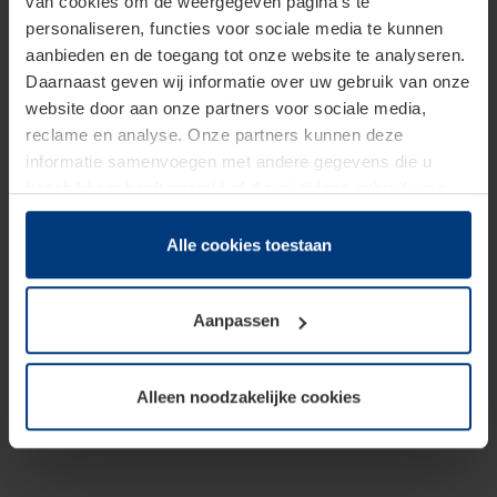
van cookies om de weergegeven pagina's te
personaliseren, functies voor sociale media te kunnen
aanbieden en de toegang tot onze website te analyseren.
Daarnaast geven wij informatie over uw gebruik van onze
website door aan onze partners voor sociale media,
reclame en analyse. Onze partners kunnen deze
informatie samenvoegen met andere gegevens die u
beschikbaar heeft gesteld of die zij tijdens gebruik van
hun diensten hebben verzameld.
Juridisch hebben wij het recht om cookies op uw
Alle cookies toestaan
computer te plaatsen wanneer dit voor de juiste werking
van deze pagina's absoluut vereist is. Voor alle andere
Aanpassen
soorten cookies is uw toestemming benodigd. Uw
toestemming kunt u op elk moment bij de uitleg van de
cookies op pagina
Privacyverklaring
op onze website
Alleen noodzakelijke cookies
wijzigen of herroepen.