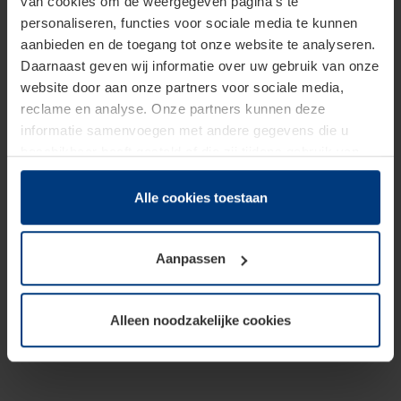
van cookies om de weergegeven pagina's te
personaliseren, functies voor sociale media te kunnen
aanbieden en de toegang tot onze website te analyseren.
Daarnaast geven wij informatie over uw gebruik van onze
website door aan onze partners voor sociale media,
reclame en analyse. Onze partners kunnen deze
informatie samenvoegen met andere gegevens die u
beschikbaar heeft gesteld of die zij tijdens gebruik van
hun diensten hebben verzameld.
Juridisch hebben wij het recht om cookies op uw
Alle cookies toestaan
computer te plaatsen wanneer dit voor de juiste werking
van deze pagina's absoluut vereist is. Voor alle andere
Aanpassen
soorten cookies is uw toestemming benodigd. Uw
toestemming kunt u op elk moment bij de uitleg van de
cookies op pagina
Privacyverklaring
op onze website
Alleen noodzakelijke cookies
wijzigen of herroepen.