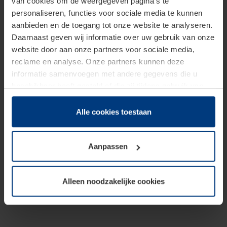
van cookies om de weergegeven pagina's te
personaliseren, functies voor sociale media te kunnen
aanbieden en de toegang tot onze website te analyseren.
Daarnaast geven wij informatie over uw gebruik van onze
website door aan onze partners voor sociale media,
reclame en analyse. Onze partners kunnen deze
informatie samenvoegen met andere gegevens die u
beschikbaar heeft gesteld of die zij tijdens gebruik van
hun diensten hebben verzameld.
Juridisch hebben wij het recht om cookies op uw
Alle cookies toestaan
computer te plaatsen wanneer dit voor de juiste werking
van deze pagina's absoluut vereist is. Voor alle andere
Aanpassen
soorten cookies is uw toestemming benodigd. Uw
toestemming kunt u op elk moment bij de uitleg van de
cookies op pagina
Privacyverklaring
op onze website
Alleen noodzakelijke cookies
wijzigen of herroepen.