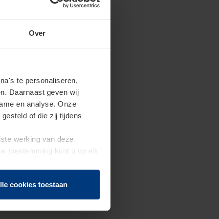
Over
a's te personaliseren,
en. Daarnaast geven wij
clame en analyse. Onze
steld of die zij tijdens
uiste werking van deze
 Uw toestemming kunt u op elk
f herroepen.
lle cookies toestaan