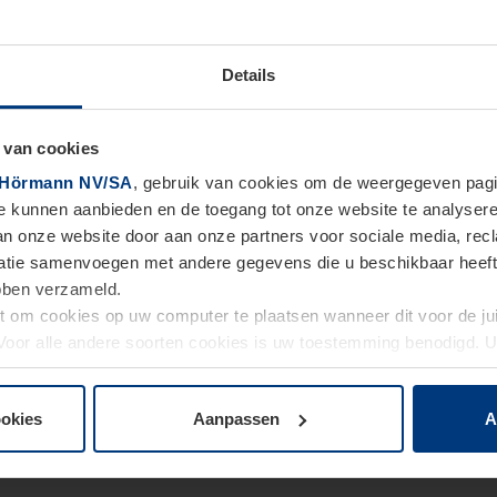
Details
 van cookies
Hörmann NV/SA
, gebruik van cookies om de weergegeven pagin
te kunnen aanbieden en de toegang tot onze website te analyser
van onze website door aan onze partners voor sociale media, re
tie samenvoegen met andere gegevens die u beschikbaar heeft ge
ebben verzameld.
ht om cookies op uw computer te plaatsen wanneer dit voor de j
. Voor alle andere soorten cookies is uw toestemming benodigd.
cookies op pagina
Privacyverklaring
op onze website wijzigen o
ookies
Aanpassen
A