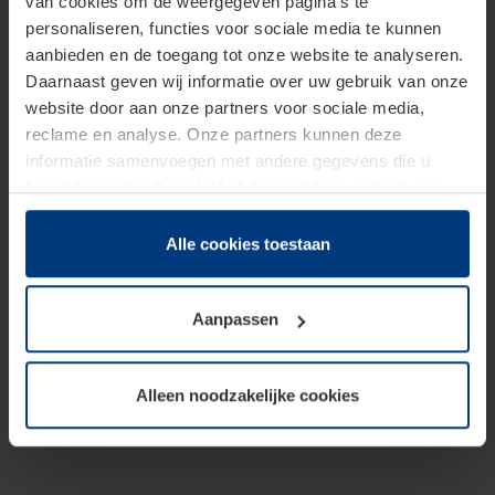
van cookies om de weergegeven pagina's te
personaliseren, functies voor sociale media te kunnen
aanbieden en de toegang tot onze website te analyseren.
Daarnaast geven wij informatie over uw gebruik van onze
website door aan onze partners voor sociale media,
reclame en analyse. Onze partners kunnen deze
informatie samenvoegen met andere gegevens die u
beschikbaar heeft gesteld of die zij tijdens gebruik van
hun diensten hebben verzameld.
Juridisch hebben wij het recht om cookies op uw
Alle cookies toestaan
computer te plaatsen wanneer dit voor de juiste werking
van deze pagina's absoluut vereist is. Voor alle andere
Aanpassen
soorten cookies is uw toestemming benodigd. Uw
toestemming kunt u op elk moment bij de uitleg van de
cookies op pagina
Privacyverklaring
op onze website
Alleen noodzakelijke cookies
wijzigen of herroepen.