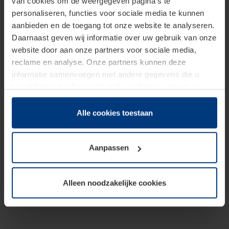
van cookies om de weergegeven pagina's te
personaliseren, functies voor sociale media te kunnen
aanbieden en de toegang tot onze website te analyseren.
Daarnaast geven wij informatie over uw gebruik van onze
website door aan onze partners voor sociale media,
reclame en analyse. Onze partners kunnen deze
informatie samenvoegen met andere gegevens die u
beschikbaar heeft gesteld of die zij tijdens gebruik van
hun diensten hebben verzameld.
Juridisch hebben wij het recht om cookies op uw
Alle cookies toestaan
computer te plaatsen wanneer dit voor de juiste werking
van deze pagina's absoluut vereist is. Voor alle andere
Aanpassen
soorten cookies is uw toestemming benodigd. Uw
toestemming kunt u op elk moment bij de uitleg van de
cookies op pagina
Privacyverklaring
op onze website
Alleen noodzakelijke cookies
wijzigen of herroepen.