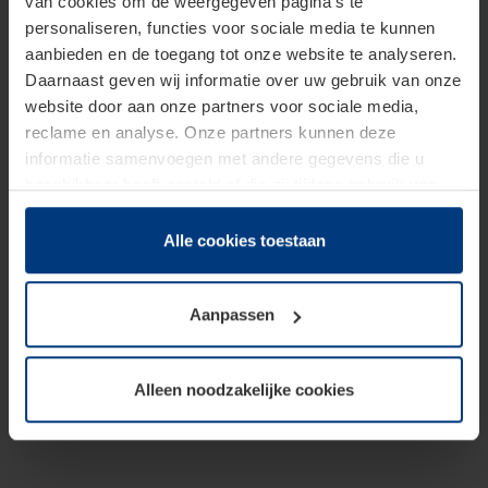
van cookies om de weergegeven pagina's te
personaliseren, functies voor sociale media te kunnen
aanbieden en de toegang tot onze website te analyseren.
Daarnaast geven wij informatie over uw gebruik van onze
website door aan onze partners voor sociale media,
reclame en analyse. Onze partners kunnen deze
informatie samenvoegen met andere gegevens die u
beschikbaar heeft gesteld of die zij tijdens gebruik van
hun diensten hebben verzameld.
Juridisch hebben wij het recht om cookies op uw
Alle cookies toestaan
computer te plaatsen wanneer dit voor de juiste werking
van deze pagina's absoluut vereist is. Voor alle andere
Aanpassen
soorten cookies is uw toestemming benodigd. Uw
toestemming kunt u op elk moment bij de uitleg van de
cookies op pagina
Privacyverklaring
op onze website
Alleen noodzakelijke cookies
wijzigen of herroepen.