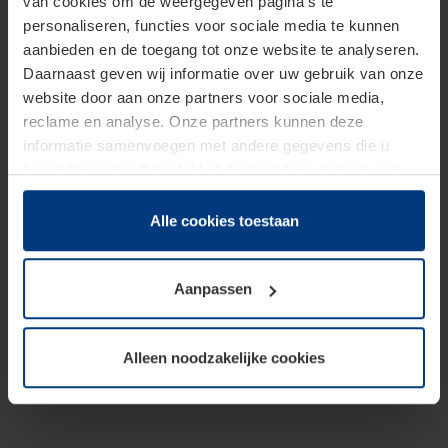
van cookies om de weergegeven pagina's te
personaliseren, functies voor sociale media te kunnen
aanbieden en de toegang tot onze website te analyseren.
Daarnaast geven wij informatie over uw gebruik van onze
website door aan onze partners voor sociale media,
reclame en analyse. Onze partners kunnen deze
informatie samenvoegen met andere gegevens die u
beschikbaar heeft gesteld of die zij tijdens gebruik van
hun diensten hebben verzameld.
Juridisch hebben wij het recht om cookies op uw
Alle cookies toestaan
computer te plaatsen wanneer dit voor de juiste werking
van deze pagina's absoluut vereist is. Voor alle andere
Aanpassen
soorten cookies is uw toestemming benodigd. Uw
toestemming kunt u op elk moment bij de uitleg van de
cookies op pagina
Privacyverklaring
op onze website
Alleen noodzakelijke cookies
wijzigen of herroepen.