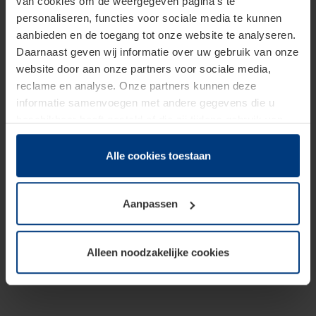
van cookies om de weergegeven pagina's te
personaliseren, functies voor sociale media te kunnen
aanbieden en de toegang tot onze website te analyseren.
Daarnaast geven wij informatie over uw gebruik van onze
website door aan onze partners voor sociale media,
reclame en analyse. Onze partners kunnen deze
informatie samenvoegen met andere gegevens die u
beschikbaar heeft gesteld of die zij tijdens gebruik van
hun diensten hebben verzameld.
Juridisch hebben wij het recht om cookies op uw
Alle cookies toestaan
computer te plaatsen wanneer dit voor de juiste werking
van deze pagina's absoluut vereist is. Voor alle andere
Aanpassen
soorten cookies is uw toestemming benodigd. Uw
toestemming kunt u op elk moment bij de uitleg van de
cookies op pagina
Privacyverklaring
op onze website
Alleen noodzakelijke cookies
wijzigen of herroepen.