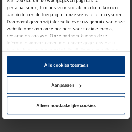
van cookies om de weergegeven pagina's te
personaliseren, functies voor sociale media te kunnen
aanbieden en de toegang tot onze website te analyseren.
Daarnaast geven wij informatie over uw gebruik van onze
website door aan onze partners voor sociale media,
reclame en analyse. Onze partners kunnen deze
informatie samenvoegen met andere gegevens die u
beschikbaar heeft gesteld of die zij tijdens gebruik van
hun diensten hebben verzameld.
Juridisch hebben wij het recht om cookies op uw
Alle cookies toestaan
computer te plaatsen wanneer dit voor de juiste werking
van deze pagina's absoluut vereist is. Voor alle andere
Aanpassen
soorten cookies is uw toestemming benodigd. Uw
toestemming kunt u op elk moment bij de uitleg van de
cookies op pagina
Privacyverklaring
op onze website
Alleen noodzakelijke cookies
wijzigen of herroepen.