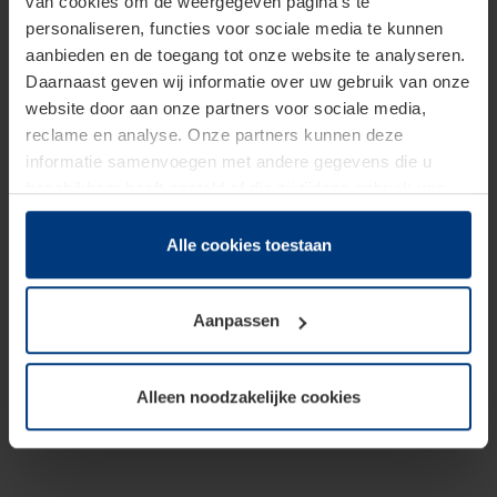
van cookies om de weergegeven pagina's te
personaliseren, functies voor sociale media te kunnen
aanbieden en de toegang tot onze website te analyseren.
Daarnaast geven wij informatie over uw gebruik van onze
website door aan onze partners voor sociale media,
reclame en analyse. Onze partners kunnen deze
informatie samenvoegen met andere gegevens die u
beschikbaar heeft gesteld of die zij tijdens gebruik van
hun diensten hebben verzameld.
Juridisch hebben wij het recht om cookies op uw
Alle cookies toestaan
computer te plaatsen wanneer dit voor de juiste werking
van deze pagina's absoluut vereist is. Voor alle andere
Aanpassen
soorten cookies is uw toestemming benodigd. Uw
toestemming kunt u op elk moment bij de uitleg van de
cookies op pagina
Privacyverklaring
op onze website
Alleen noodzakelijke cookies
wijzigen of herroepen.