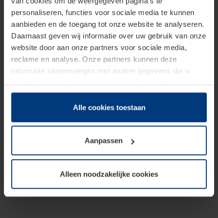
van cookies om de weergegeven pagina's te
personaliseren, functies voor sociale media te kunnen
aanbieden en de toegang tot onze website te analyseren.
Daarnaast geven wij informatie over uw gebruik van onze
website door aan onze partners voor sociale media,
reclame en analyse. Onze partners kunnen deze
informatie samenvoegen met andere gegevens die u
beschikbaar heeft gesteld of die zij tijdens gebruik van
hun diensten hebben verzameld.
Juridisch hebben wij het recht om cookies op uw
Alle cookies toestaan
computer te plaatsen wanneer dit voor de juiste werking
van deze pagina's absoluut vereist is. Voor alle andere
Aanpassen
soorten cookies is uw toestemming benodigd. Uw
toestemming kunt u op elk moment bij de uitleg van de
cookies op pagina
Privacyverklaring
op onze website
Alleen noodzakelijke cookies
wijzigen of herroepen.