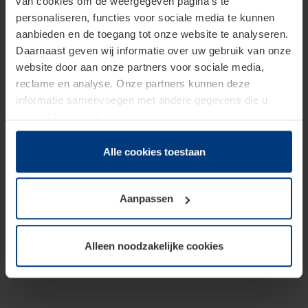
van cookies om de weergegeven pagina's te
personaliseren, functies voor sociale media te kunnen
aanbieden en de toegang tot onze website te analyseren.
Daarnaast geven wij informatie over uw gebruik van onze
website door aan onze partners voor sociale media,
reclame en analyse. Onze partners kunnen deze
informatie samenvoegen met andere gegevens die u
beschikbaar heeft gesteld of die zij tijdens gebruik van
hun diensten hebben verzameld.
Juridisch hebben wij het recht om cookies op uw
Alle cookies toestaan
computer te plaatsen wanneer dit voor de juiste werking
van deze pagina's absoluut vereist is. Voor alle andere
Aanpassen
soorten cookies is uw toestemming benodigd. Uw
toestemming kunt u op elk moment bij de uitleg van de
cookies op pagina
Privacyverklaring
op onze website
Alleen noodzakelijke cookies
wijzigen of herroepen.