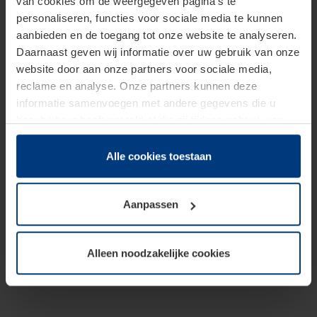
van cookies om de weergegeven pagina's te
personaliseren, functies voor sociale media te kunnen
aanbieden en de toegang tot onze website te analyseren.
Daarnaast geven wij informatie over uw gebruik van onze
website door aan onze partners voor sociale media,
reclame en analyse. Onze partners kunnen deze
informatie samenvoegen met andere gegevens die u
beschikbaar heeft gesteld of die zij tijdens gebruik van
hun diensten hebben verzameld.
Juridisch hebben wij het recht om cookies op uw
Alle cookies toestaan
computer te plaatsen wanneer dit voor de juiste werking
van deze pagina's absoluut vereist is. Voor alle andere
Aanpassen
soorten cookies is uw toestemming benodigd. Uw
toestemming kunt u op elk moment bij de uitleg van de
cookies op pagina
Privacyverklaring
op onze website
Alleen noodzakelijke cookies
wijzigen of herroepen.