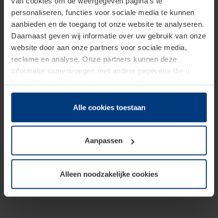
van cookies om de weergegeven pagina's te
personaliseren, functies voor sociale media te kunnen
aanbieden en de toegang tot onze website te analyseren.
Daarnaast geven wij informatie over uw gebruik van onze
website door aan onze partners voor sociale media,
reclame en analyse. Onze partners kunnen deze
informatie samenvoegen met andere gegevens die u
beschikbaar heeft gesteld of die zij tijdens gebruik van
hun diensten hebben verzameld.
Juridisch hebben wij het recht om cookies op uw
Alle cookies toestaan
computer te plaatsen wanneer dit voor de juiste werking
van deze pagina's absoluut vereist is. Voor alle andere
Aanpassen
soorten cookies is uw toestemming benodigd. Uw
toestemming kunt u op elk moment bij de uitleg van de
cookies op pagina
Privacyverklaring
op onze website
Alleen noodzakelijke cookies
wijzigen of herroepen.