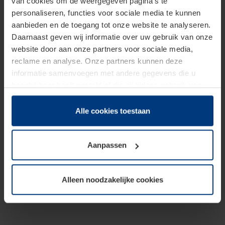
van cookies om de weergegeven pagina's te
personaliseren, functies voor sociale media te kunnen
aanbieden en de toegang tot onze website te analyseren.
Daarnaast geven wij informatie over uw gebruik van onze
website door aan onze partners voor sociale media,
reclame en analyse. Onze partners kunnen deze
informatie samenvoegen met andere gegevens die u
beschikbaar heeft gesteld of die zij tijdens gebruik van
hun diensten hebben verzameld.
Juridisch hebben wij het recht om cookies op uw
Alle cookies toestaan
computer te plaatsen wanneer dit voor de juiste werking
van deze pagina's absoluut vereist is. Voor alle andere
Aanpassen
soorten cookies is uw toestemming benodigd. Uw
toestemming kunt u op elk moment bij de uitleg van de
cookies op pagina
Privacyverklaring
op onze website
Alleen noodzakelijke cookies
wijzigen of herroepen.