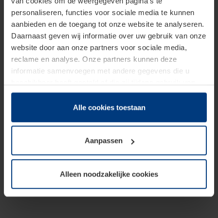
van cookies om de weergegeven pagina's te
personaliseren, functies voor sociale media te kunnen
aanbieden en de toegang tot onze website te analyseren.
Daarnaast geven wij informatie over uw gebruik van onze
website door aan onze partners voor sociale media,
reclame en analyse. Onze partners kunnen deze
informatie samenvoegen met andere gegevens die u
beschikbaar heeft gesteld of die zij tijdens gebruik van
hun diensten hebben verzameld.
Juridisch hebben wij het recht om cookies op uw
Alle cookies toestaan
computer te plaatsen wanneer dit voor de juiste werking
van deze pagina's absoluut vereist is. Voor alle andere
Aanpassen
soorten cookies is uw toestemming benodigd. Uw
toestemming kunt u op elk moment bij de uitleg van de
cookies op pagina
Privacyverklaring
op onze website
Alleen noodzakelijke cookies
wijzigen of herroepen.