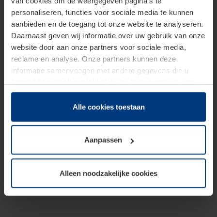
van cookies om de weergegeven pagina's te
personaliseren, functies voor sociale media te kunnen
aanbieden en de toegang tot onze website te analyseren.
Daarnaast geven wij informatie over uw gebruik van onze
website door aan onze partners voor sociale media,
reclame en analyse. Onze partners kunnen deze
informatie samenvoegen met andere gegevens die u
beschikbaar heeft gesteld of die zij tijdens gebruik van
hun diensten hebben verzameld.
Juridisch hebben wij het recht om cookies op uw
Alle cookies toestaan
computer te plaatsen wanneer dit voor de juiste werking
van deze pagina's absoluut vereist is. Voor alle andere
Aanpassen
soorten cookies is uw toestemming benodigd. Uw
toestemming kunt u op elk moment bij de uitleg van de
cookies op pagina
Privacyverklaring
op onze website
Alleen noodzakelijke cookies
wijzigen of herroepen.