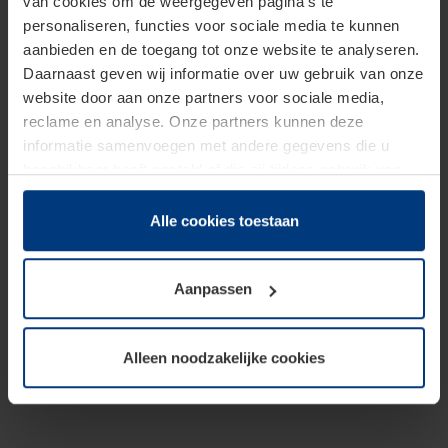
van cookies om de weergegeven pagina's te
personaliseren, functies voor sociale media te kunnen
aanbieden en de toegang tot onze website te analyseren.
Daarnaast geven wij informatie over uw gebruik van onze
website door aan onze partners voor sociale media,
reclame en analyse. Onze partners kunnen deze
informatie samenvoegen met andere gegevens die u
beschikbaar heeft gesteld of die zij tijdens gebruik van
hun diensten hebben verzameld.
Juridisch hebben wij het recht om cookies op uw
Alle cookies toestaan
computer te plaatsen wanneer dit voor de juiste werking
van deze pagina's absoluut vereist is. Voor alle andere
Aanpassen
soorten cookies is uw toestemming benodigd. Uw
toestemming kunt u op elk moment bij de uitleg van de
cookies op pagina
Privacyverklaring
op onze website
Alleen noodzakelijke cookies
wijzigen of herroepen.