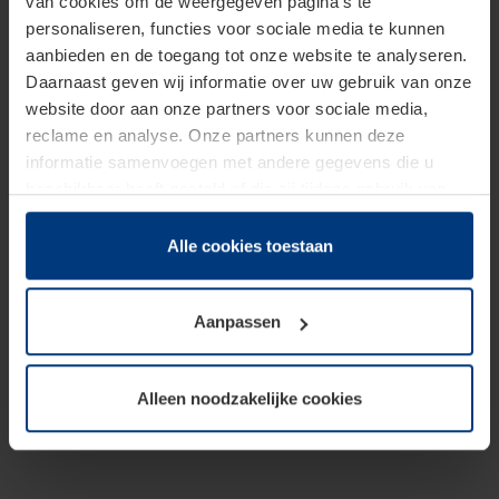
van cookies om de weergegeven pagina's te
personaliseren, functies voor sociale media te kunnen
aanbieden en de toegang tot onze website te analyseren.
Daarnaast geven wij informatie over uw gebruik van onze
website door aan onze partners voor sociale media,
reclame en analyse. Onze partners kunnen deze
informatie samenvoegen met andere gegevens die u
beschikbaar heeft gesteld of die zij tijdens gebruik van
hun diensten hebben verzameld.
Juridisch hebben wij het recht om cookies op uw
Alle cookies toestaan
computer te plaatsen wanneer dit voor de juiste werking
van deze pagina's absoluut vereist is. Voor alle andere
Aanpassen
soorten cookies is uw toestemming benodigd. Uw
toestemming kunt u op elk moment bij de uitleg van de
cookies op pagina
Privacyverklaring
op onze website
Alleen noodzakelijke cookies
wijzigen of herroepen.