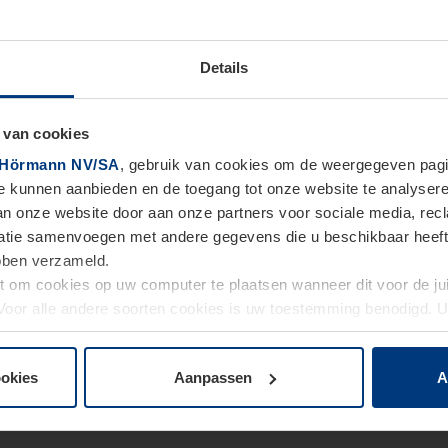
Details
 van cookies
Hörmann NV/SA
, gebruik van cookies om de weergegeven pagin
te kunnen aanbieden en de toegang tot onze website te analyser
van onze website door aan onze partners voor sociale media, re
tie samenvoegen met andere gegevens die u beschikbaar heeft ge
ebben verzameld.
ht om cookies op uw computer te plaatsen wanneer dit voor de j
. Voor alle andere soorten cookies is uw toestemming benodigd.
cookies op pagina
Privacyverklaring
op onze website wijzigen o
ookies
Aanpassen
A