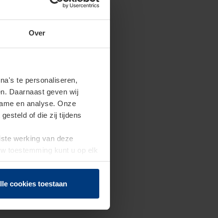
Over
a's te personaliseren,
en. Daarnaast geven wij
clame en analyse. Onze
steld of die zij tijdens
uiste werking van deze
 Uw toestemming kunt u op elk
f herroepen.
lle cookies toestaan