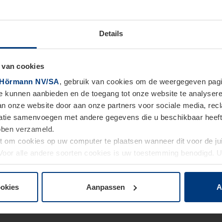
Details
 van cookies
Hörmann NV/SA
, gebruik van cookies om de weergegeven pagin
te kunnen aanbieden en de toegang tot onze website te analyser
van onze website door aan onze partners voor sociale media, re
tie samenvoegen met andere gegevens die u beschikbaar heeft ge
ebben verzameld.
ht om cookies op uw computer te plaatsen wanneer dit voor de j
. Voor alle andere soorten cookies is uw toestemming benodigd.
cookies op pagina
Privacyverklaring
op onze website wijzigen o
ookies
Aanpassen
A