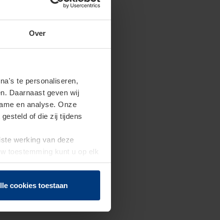
Over
a's te personaliseren,
en. Daarnaast geven wij
clame en analyse. Onze
steld of die zij tijdens
uiste werking van deze
 Uw toestemming kunt u op elk
f herroepen.
lle cookies toestaan