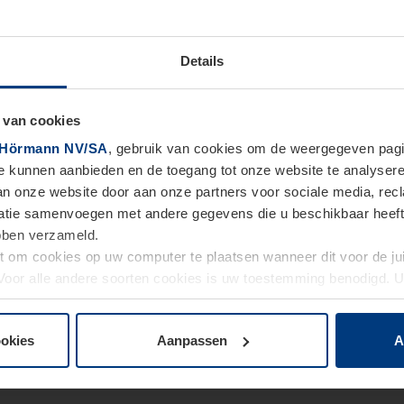
Details
 van cookies
Hörmann NV/SA
, gebruik van cookies om de weergegeven pagin
te kunnen aanbieden en de toegang tot onze website te analyser
van onze website door aan onze partners voor sociale media, re
tie samenvoegen met andere gegevens die u beschikbaar heeft ge
ebben verzameld.
ht om cookies op uw computer te plaatsen wanneer dit voor de j
. Voor alle andere soorten cookies is uw toestemming benodigd.
cookies op pagina
Privacyverklaring
op onze website wijzigen o
ookies
Aanpassen
A