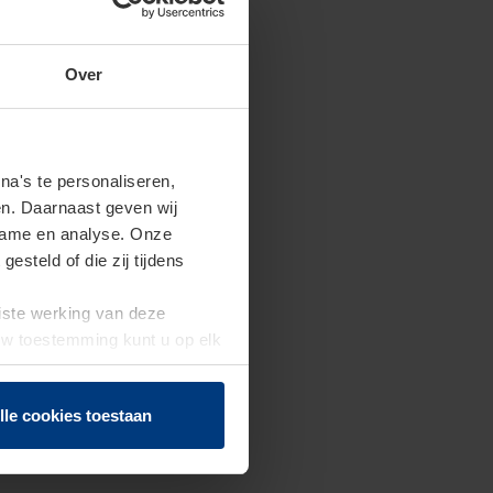
Over
a's te personaliseren,
en. Daarnaast geven wij
clame en analyse. Onze
steld of die zij tijdens
uiste werking van deze
 Uw toestemming kunt u op elk
f herroepen.
lle cookies toestaan