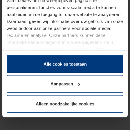
van cookies om de weergegeven pagina's te
personaliseren, functies voor sociale media te kunnen
aanbieden en de toegang tot onze website te analyseren.
Daarnaast geven wij informatie over uw gebruik van onze
website door aan onze partners voor sociale media,
reclame en analyse. Onze partners kunnen deze
informatie samenvoegen met andere gegevens die u
beschikbaar heeft gesteld of die zij tijdens gebruik van
hun diensten hebben verzameld.
Juridisch hebben wij het recht om cookies op uw
Alle cookies toestaan
computer te plaatsen wanneer dit voor de juiste werking
van deze pagina's absoluut vereist is. Voor alle andere
Aanpassen
soorten cookies is uw toestemming benodigd. Uw
toestemming kunt u op elk moment bij de uitleg van de
cookies op pagina
Privacyverklaring
op onze website
Alleen noodzakelijke cookies
wijzigen of herroepen.