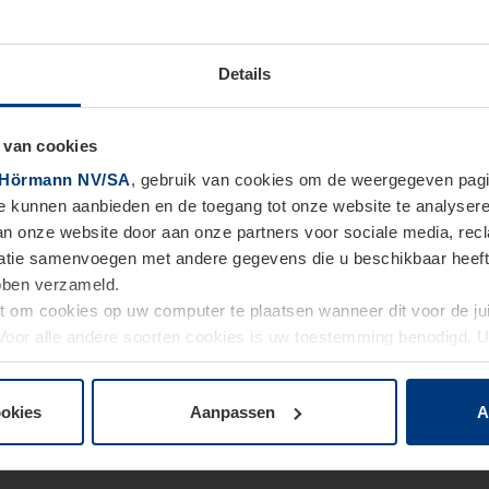
Details
 van cookies
Hörmann NV/SA
, gebruik van cookies om de weergegeven pagin
te kunnen aanbieden en de toegang tot onze website te analyser
van onze website door aan onze partners voor sociale media, re
tie samenvoegen met andere gegevens die u beschikbaar heeft ge
ebben verzameld.
ht om cookies op uw computer te plaatsen wanneer dit voor de j
. Voor alle andere soorten cookies is uw toestemming benodigd.
cookies op pagina
Privacyverklaring
op onze website wijzigen o
ookies
Aanpassen
A