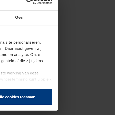
Over
a's te personaliseren,
en. Daarnaast geven wij
clame en analyse. Onze
steld of die zij tijdens
uiste werking van deze
 Uw toestemming kunt u op elk
f herroepen.
lle cookies toestaan