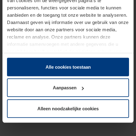
van cookies om de weergegeven pagina's te
personaliseren, functies voor sociale media te kunnen
aanbieden en de toegang tot onze website te analyseren.
Daarnaast geven wij informatie over uw gebruik van onze
website door aan onze partners voor sociale media,
reclame en analyse. Onze partners kunnen deze
informatie samenvoegen met andere gegevens die u
beschikbaar heeft gesteld of die zij tijdens gebruik van
hun diensten hebben verzameld.
Juridisch hebben wij het recht om cookies op uw
Alle cookies toestaan
computer te plaatsen wanneer dit voor de juiste werking
van deze pagina's absoluut vereist is. Voor alle andere
Aanpassen
soorten cookies is uw toestemming benodigd. Uw
toestemming kunt u op elk moment bij de uitleg van de
cookies op pagina
Privacyverklaring
op onze website
Alleen noodzakelijke cookies
wijzigen of herroepen.