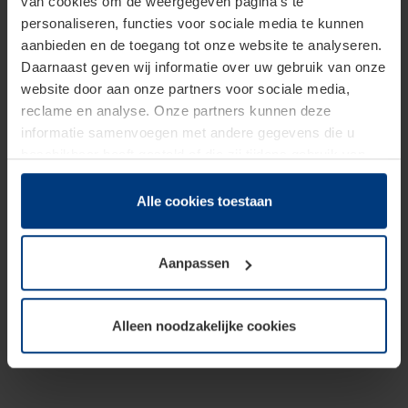
van cookies om de weergegeven pagina's te
personaliseren, functies voor sociale media te kunnen
aanbieden en de toegang tot onze website te analyseren.
Daarnaast geven wij informatie over uw gebruik van onze
website door aan onze partners voor sociale media,
reclame en analyse. Onze partners kunnen deze
informatie samenvoegen met andere gegevens die u
beschikbaar heeft gesteld of die zij tijdens gebruik van
hun diensten hebben verzameld.
Juridisch hebben wij het recht om cookies op uw
Alle cookies toestaan
computer te plaatsen wanneer dit voor de juiste werking
van deze pagina's absoluut vereist is. Voor alle andere
Aanpassen
soorten cookies is uw toestemming benodigd. Uw
toestemming kunt u op elk moment bij de uitleg van de
cookies op pagina
Privacyverklaring
op onze website
Alleen noodzakelijke cookies
wijzigen of herroepen.