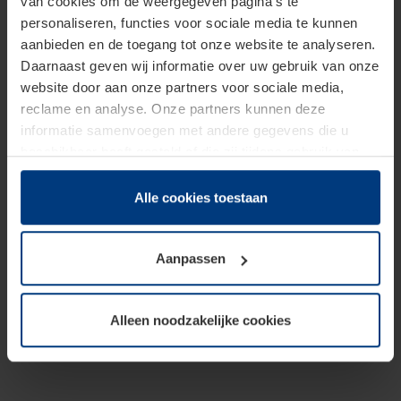
van cookies om de weergegeven pagina's te
personaliseren, functies voor sociale media te kunnen
aanbieden en de toegang tot onze website te analyseren.
Daarnaast geven wij informatie over uw gebruik van onze
website door aan onze partners voor sociale media,
reclame en analyse. Onze partners kunnen deze
informatie samenvoegen met andere gegevens die u
beschikbaar heeft gesteld of die zij tijdens gebruik van
hun diensten hebben verzameld.
Juridisch hebben wij het recht om cookies op uw
Alle cookies toestaan
computer te plaatsen wanneer dit voor de juiste werking
van deze pagina's absoluut vereist is. Voor alle andere
Aanpassen
soorten cookies is uw toestemming benodigd. Uw
toestemming kunt u op elk moment bij de uitleg van de
cookies op pagina
Privacyverklaring
op onze website
Alleen noodzakelijke cookies
wijzigen of herroepen.