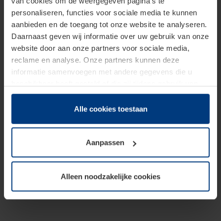
van cookies om de weergegeven pagina's te
personaliseren, functies voor sociale media te kunnen
aanbieden en de toegang tot onze website te analyseren.
Daarnaast geven wij informatie over uw gebruik van onze
website door aan onze partners voor sociale media,
reclame en analyse. Onze partners kunnen deze
informatie samenvoegen met andere gegevens die u
beschikbaar heeft gesteld of die zij tijdens gebruik van
hun diensten hebben verzameld.
Juridisch hebben wij het recht om cookies op uw
Alle cookies toestaan
computer te plaatsen wanneer dit voor de juiste werking
van deze pagina's absoluut vereist is. Voor alle andere
Aanpassen
soorten cookies is uw toestemming benodigd. Uw
toestemming kunt u op elk moment bij de uitleg van de
cookies op pagina
Privacyverklaring
op onze website
Alleen noodzakelijke cookies
wijzigen of herroepen.