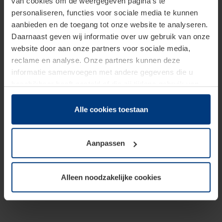
van cookies om de weergegeven pagina's te
personaliseren, functies voor sociale media te kunnen
aanbieden en de toegang tot onze website te analyseren.
Daarnaast geven wij informatie over uw gebruik van onze
website door aan onze partners voor sociale media,
reclame en analyse. Onze partners kunnen deze
informatie samenvoegen met andere gegevens die u
beschikbaar heeft gesteld of die zij tijdens gebruik van
hun diensten hebben verzameld.
Juridisch hebben wij het recht om cookies op uw
Alle cookies toestaan
computer te plaatsen wanneer dit voor de juiste werking
van deze pagina's absoluut vereist is. Voor alle andere
Aanpassen
soorten cookies is uw toestemming benodigd. Uw
toestemming kunt u op elk moment bij de uitleg van de
cookies op pagina
Privacyverklaring
op onze website
Alleen noodzakelijke cookies
wijzigen of herroepen.