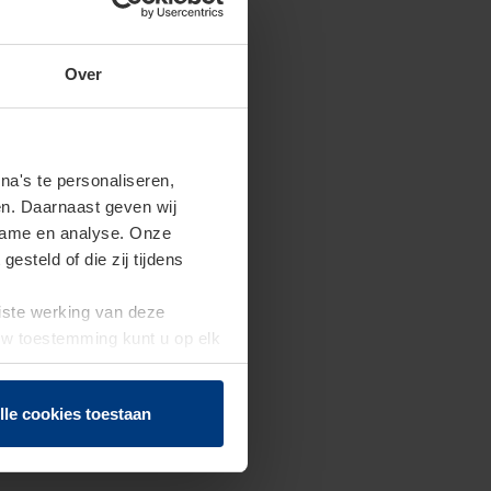
Over
a's te personaliseren,
en. Daarnaast geven wij
clame en analyse. Onze
steld of die zij tijdens
uiste werking van deze
 Uw toestemming kunt u op elk
f herroepen.
lle cookies toestaan