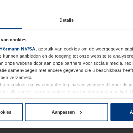
Details
 van cookies
Hörmann NV/SA
, gebruik van cookies om de weergegeven pagin
te kunnen aanbieden en de toegang tot onze website te analyser
van onze website door aan onze partners voor sociale media, re
tie samenvoegen met andere gegevens die u beschikbaar heeft ge
ebben verzameld.
ht om cookies op uw computer te plaatsen wanneer dit voor de j
. Voor alle andere soorten cookies is uw toestemming benodigd.
cookies op pagina
Privacyverklaring
op onze website wijzigen o
ookies
Aanpassen
A