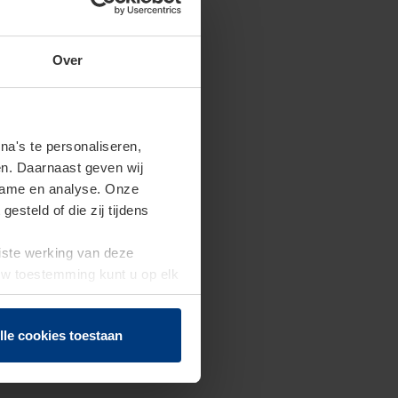
Over
a's te personaliseren,
en. Daarnaast geven wij
clame en analyse. Onze
steld of die zij tijdens
uiste werking van deze
 Uw toestemming kunt u op elk
f herroepen.
lle cookies toestaan