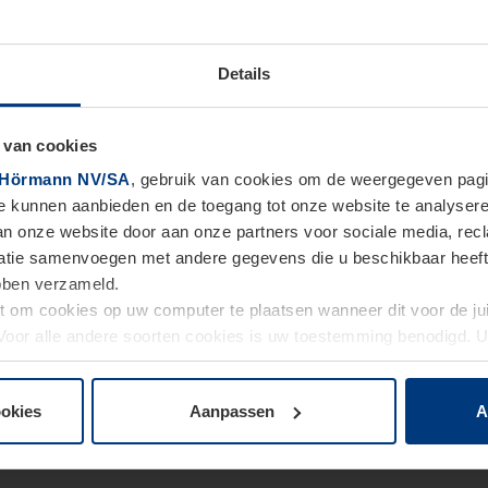
Details
 van cookies
Hörmann NV/SA
, gebruik van cookies om de weergegeven pagin
te kunnen aanbieden en de toegang tot onze website te analyser
van onze website door aan onze partners voor sociale media, re
tie samenvoegen met andere gegevens die u beschikbaar heeft ge
ebben verzameld.
ht om cookies op uw computer te plaatsen wanneer dit voor de j
. Voor alle andere soorten cookies is uw toestemming benodigd.
cookies op pagina
Privacyverklaring
op onze website wijzigen o
ookies
Aanpassen
A