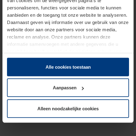
van cookies om de weergegeven pagina's te
personaliseren, functies voor sociale media te kunnen
aanbieden en de toegang tot onze website te analyseren.
Daarnaast geven wij informatie over uw gebruik van onze
website door aan onze partners voor sociale media,
reclame en analyse. Onze partners kunnen deze
informatie samenvoegen met andere gegevens die u
beschikbaar heeft gesteld of die zij tijdens gebruik van
hun diensten hebben verzameld.
Juridisch hebben wij het recht om cookies op uw
Alle cookies toestaan
computer te plaatsen wanneer dit voor de juiste werking
van deze pagina's absoluut vereist is. Voor alle andere
Aanpassen
soorten cookies is uw toestemming benodigd. Uw
toestemming kunt u op elk moment bij de uitleg van de
cookies op pagina
Privacyverklaring
op onze website
Alleen noodzakelijke cookies
wijzigen of herroepen.