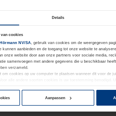
Details
 van cookies
Hörmann NV/SA
, gebruik van cookies om de weergegeven pagin
te kunnen aanbieden en de toegang tot onze website te analyser
van onze website door aan onze partners voor sociale media, re
tie samenvoegen met andere gegevens die u beschikbaar heeft ge
ebben verzameld.
ht om cookies op uw computer te plaatsen wanneer dit voor de j
. Voor alle andere soorten cookies is uw toestemming benodigd.
cookies op pagina
Privacyverklaring
op onze website wijzigen o
ookies
Aanpassen
A