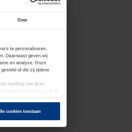
Over
a's te personaliseren,
en. Daarnaast geven wij
clame en analyse. Onze
steld of die zij tijdens
uiste werking van deze
 Uw toestemming kunt u op elk
f herroepen.
lle cookies toestaan