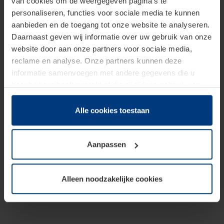
van cookies om de weergegeven pagina's te
personaliseren, functies voor sociale media te kunnen
aanbieden en de toegang tot onze website te analyseren.
Daarnaast geven wij informatie over uw gebruik van onze
website door aan onze partners voor sociale media,
reclame en analyse. Onze partners kunnen deze
informatie samenvoegen met andere gegevens die u
beschikbaar heeft gesteld of die zij tijdens gebruik van
hun diensten hebben verzameld.
Juridisch hebben wij het recht om cookies op uw
Alle cookies toestaan
computer te plaatsen wanneer dit voor de juiste werking
van deze pagina's absoluut vereist is. Voor alle andere
Aanpassen
soorten cookies is uw toestemming benodigd. Uw
toestemming kunt u op elk moment bij de uitleg van de
cookies op pagina
Privacyverklaring
op onze website
Alleen noodzakelijke cookies
wijzigen of herroepen.