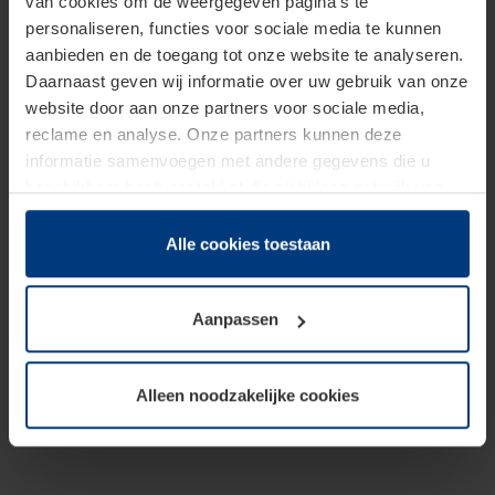
van cookies om de weergegeven pagina's te
personaliseren, functies voor sociale media te kunnen
aanbieden en de toegang tot onze website te analyseren.
Daarnaast geven wij informatie over uw gebruik van onze
website door aan onze partners voor sociale media,
reclame en analyse. Onze partners kunnen deze
informatie samenvoegen met andere gegevens die u
beschikbaar heeft gesteld of die zij tijdens gebruik van
hun diensten hebben verzameld.
Juridisch hebben wij het recht om cookies op uw
Alle cookies toestaan
computer te plaatsen wanneer dit voor de juiste werking
van deze pagina's absoluut vereist is. Voor alle andere
Aanpassen
soorten cookies is uw toestemming benodigd. Uw
toestemming kunt u op elk moment bij de uitleg van de
cookies op pagina
Privacyverklaring
op onze website
Alleen noodzakelijke cookies
wijzigen of herroepen.