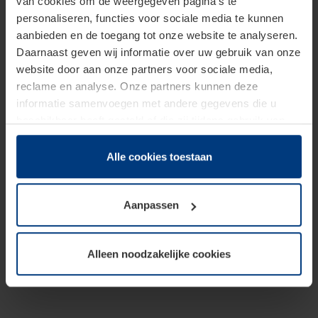
van cookies om de weergegeven pagina's te
personaliseren, functies voor sociale media te kunnen
aanbieden en de toegang tot onze website te analyseren.
Daarnaast geven wij informatie over uw gebruik van onze
website door aan onze partners voor sociale media,
reclame en analyse. Onze partners kunnen deze
informatie samenvoegen met andere gegevens die u
beschikbaar heeft gesteld of die zij tijdens gebruik van
hun diensten hebben verzameld.
Juridisch hebben wij het recht om cookies op uw
Alle cookies toestaan
computer te plaatsen wanneer dit voor de juiste werking
van deze pagina's absoluut vereist is. Voor alle andere
Aanpassen
soorten cookies is uw toestemming benodigd. Uw
toestemming kunt u op elk moment bij de uitleg van de
cookies op pagina
Privacyverklaring
op onze website
Alleen noodzakelijke cookies
wijzigen of herroepen.