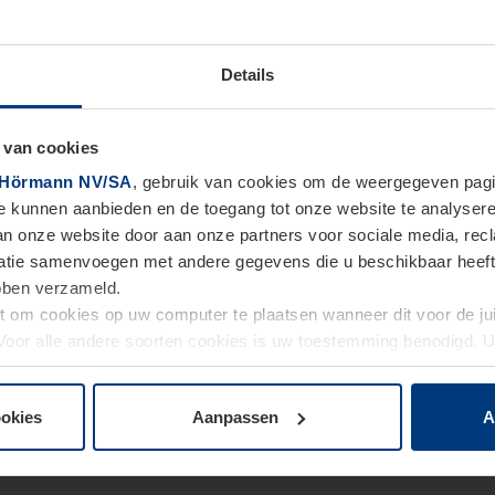
Details
 van cookies
Hörmann NV/SA
, gebruik van cookies om de weergegeven pagin
te kunnen aanbieden en de toegang tot onze website te analyser
van onze website door aan onze partners voor sociale media, re
tie samenvoegen met andere gegevens die u beschikbaar heeft ge
ebben verzameld.
ht om cookies op uw computer te plaatsen wanneer dit voor de j
. Voor alle andere soorten cookies is uw toestemming benodigd.
cookies op pagina
Privacyverklaring
op onze website wijzigen o
ookies
Aanpassen
A