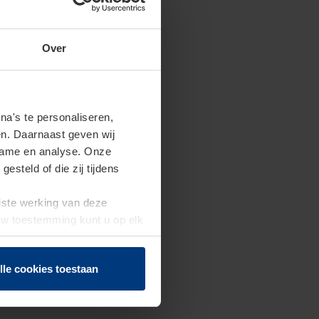
Over
a's te personaliseren,
en. Daarnaast geven wij
clame en analyse. Onze
steld of die zij tijdens
uiste werking van deze
 Uw toestemming kunt u op elk
f herroepen.
lle cookies toestaan