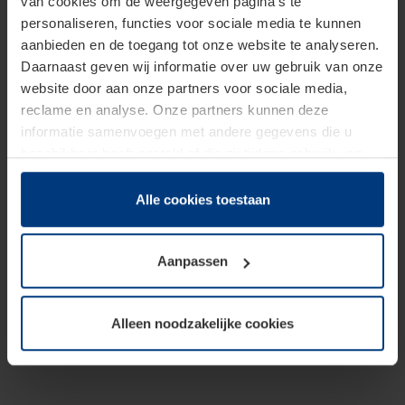
van cookies om de weergegeven pagina's te
personaliseren, functies voor sociale media te kunnen
aanbieden en de toegang tot onze website te analyseren.
Daarnaast geven wij informatie over uw gebruik van onze
website door aan onze partners voor sociale media,
reclame en analyse. Onze partners kunnen deze
informatie samenvoegen met andere gegevens die u
beschikbaar heeft gesteld of die zij tijdens gebruik van
hun diensten hebben verzameld.
Juridisch hebben wij het recht om cookies op uw
Alle cookies toestaan
computer te plaatsen wanneer dit voor de juiste werking
van deze pagina's absoluut vereist is. Voor alle andere
Aanpassen
soorten cookies is uw toestemming benodigd. Uw
toestemming kunt u op elk moment bij de uitleg van de
cookies op pagina
Privacyverklaring
op onze website
Alleen noodzakelijke cookies
wijzigen of herroepen.