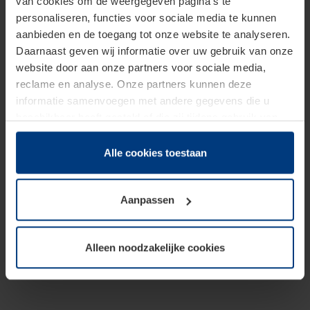
van cookies om de weergegeven pagina's te
personaliseren, functies voor sociale media te kunnen
aanbieden en de toegang tot onze website te analyseren.
Daarnaast geven wij informatie over uw gebruik van onze
website door aan onze partners voor sociale media,
reclame en analyse. Onze partners kunnen deze
informatie samenvoegen met andere gegevens die u
beschikbaar heeft gesteld of die zij tijdens gebruik van
hun diensten hebben verzameld.
Juridisch hebben wij het recht om cookies op uw
Alle cookies toestaan
computer te plaatsen wanneer dit voor de juiste werking
van deze pagina's absoluut vereist is. Voor alle andere
Aanpassen
soorten cookies is uw toestemming benodigd. Uw
toestemming kunt u op elk moment bij de uitleg van de
cookies op pagina
Privacyverklaring
op onze website
Alleen noodzakelijke cookies
wijzigen of herroepen.