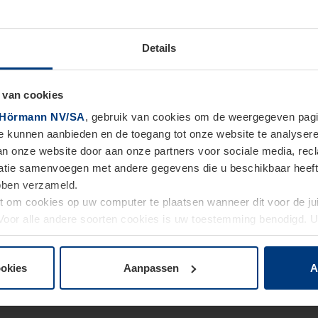
Details
 van cookies
Hörmann NV/SA
, gebruik van cookies om de weergegeven pagin
te kunnen aanbieden en de toegang tot onze website te analyser
van onze website door aan onze partners voor sociale media, re
tie samenvoegen met andere gegevens die u beschikbaar heeft ge
ebben verzameld.
ht om cookies op uw computer te plaatsen wanneer dit voor de j
. Voor alle andere soorten cookies is uw toestemming benodigd.
cookies op pagina
Privacyverklaring
op onze website wijzigen o
ookies
Aanpassen
A