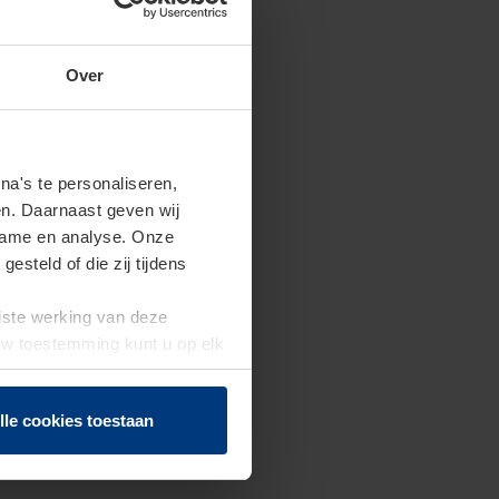
Over
a's te personaliseren,
en. Daarnaast geven wij
clame en analyse. Onze
steld of die zij tijdens
uiste werking van deze
 Uw toestemming kunt u op elk
f herroepen.
lle cookies toestaan